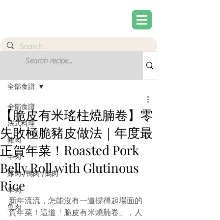
文章
註冊
全部食譜
全部食譜
【脆皮有米瑤柱燒腩卷】零
法式料理
失敗極脆豬皮做法｜年度最
豬肉
正賀年菜！Roasted Pork
牛肉
Belly Roll with Glutinous
雞肉 /鴨肉 /鵝肉
Rice
羊肉
新年流流，怎能沒有一道撐得起場面的
魚肉
賀年菜！這道「脆皮有米燒腩卷」，人