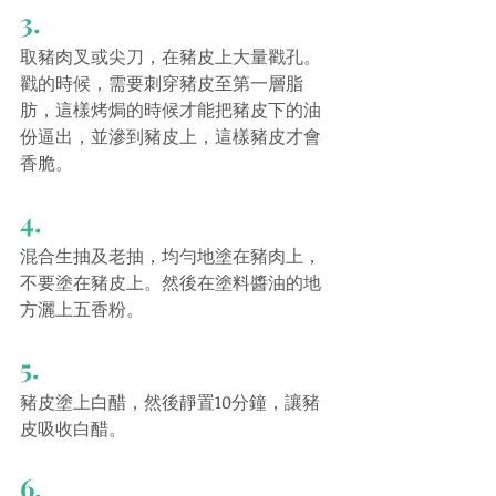
3.
取豬肉叉或尖刀，在豬皮上大量戳孔。
戳的時候，需要刺穿豬皮至第一層脂
肪，這樣烤焗的時候才能把豬皮下的油
份逼出，並滲到豬皮上，這樣豬皮才會
香脆。
4.
混合生抽及老抽，均勻地塗在豬肉上，
不要塗在豬皮上。然後在塗料醬油的地
方灑上五香粉。
5.
豬皮塗上白醋，然後靜置10分鐘，讓豬
皮吸收白醋。
6.