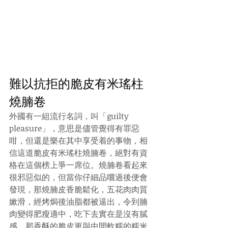
難以抗拒的脆皮有米瑤柱
燒腩卷
外國有一組流行名詞，叫「guilty 
pleasure」，意思是儘管覺得有罪惡
咁，但還是樂在其中享受着的事物，相
信這道脆皮有米瑤柱燒腩卷，絕對有資
格在這個榜上爭一席位。燒腩卷看起來
很邪惡似的，但當你仔細品嚐過後便會
發現，那燒腩皮香脆鬆化，五花肉肉質
嫰滑，經烤焗後油脂都被逼出，令到腩
肉變得肥瘦適中，吃下去實在是沒有膩
感，那香酥的脆皮更與中間軟糯的糯米