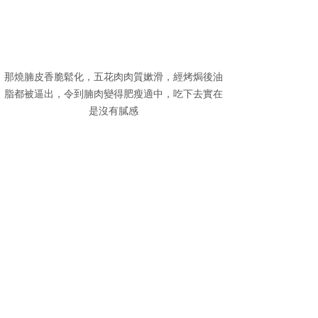
那燒腩皮香脆鬆化，五花肉肉質嫰滑，經烤焗後油
脂都被逼出，令到腩肉變得肥瘦適中，吃下去實在
是沒有膩感