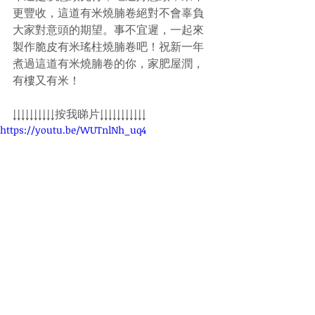
更豐收，這道有米燒腩卷絕對不會辜負
大家對意頭的期望。事不宜遲，
一起來
製作
脆皮有米瑤柱燒腩卷
吧！
祝新一年
煮過這道有米燒腩卷的你，家肥屋潤，
有樓又有米！
↓↓↓↓↓↓↓↓↓↓按我睇片↓↓↓↓↓↓↓↓↓↓↓
https://youtu.be/WUTnlNh_uq4