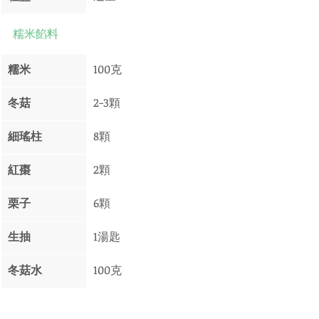
糯米餡料
糯米 
100克
冬菇
2-3顆
細瑤柱
8顆
紅棗 
2顆
栗子
6顆
生抽
1湯匙
冬菇水
100克