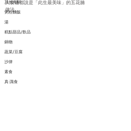
其他海鮮
人食過都說是「此生最美味」的五花腩
做法。
粥粉麵飯
湯
糕點甜品/飲品
鍋物
蔬菜/豆腐
沙律
素食
真·識食