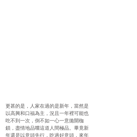
更甚的是，人家在過的是新年，當然是
以高興和口福為主，況且一年裡可能也
吃不到一次，倒不如一心一意拋開枷
鎖，盡情地品嚐這道人間極品。畢竟新
年還是以意頭先行，吃過好意頭，來年