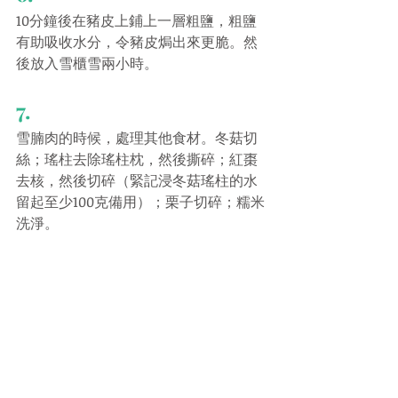
10分鐘後在豬皮上鋪上一層粗鹽，粗鹽
有助吸收水分，令豬皮焗出來更脆。然
後放入雪櫃雪兩小時。
7.
雪腩肉的時候，處理其他食材。冬菇切
絲；瑤柱去除瑤柱枕，然後撕碎；紅棗
去核，然後切碎（緊記浸冬菇瑤柱的水
留起至少100克備用）；栗子切碎；糯米
洗淨。