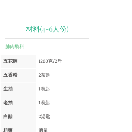
材料(4-6人份)
腩肉醃料
五花腩
1200克/2斤
五香粉
2茶匙
生抽
1湯匙
老抽 
1湯匙
白醋
2湯匙
粗鹽
適量