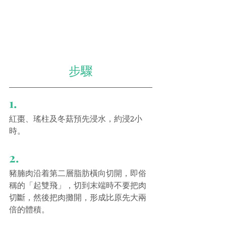
步驟
1.
紅棗、瑤柱及冬菇預先浸水，約浸2小
時。
2.
豬腩肉沿着第二層脂肪橫向切開，即俗
稱的「起雙飛」，切到末端時不要把肉
切斷，然後把肉攤開，形成比原先大兩
倍的體積。