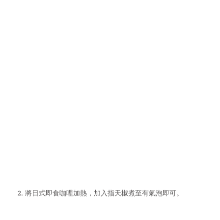
2. 將日式即食咖哩加熱，加入指天椒煮至有氣泡即可。