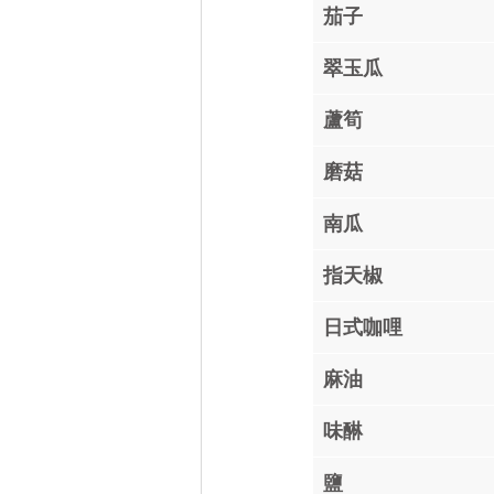
茄子
翠玉瓜
蘆筍
磨菇
南瓜
指天椒
日式咖哩
麻油
味醂
鹽