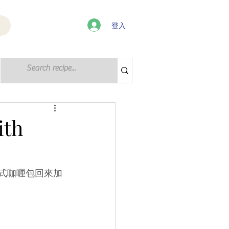
登入
登入 / 註冊
th
日式咖喱包回來加