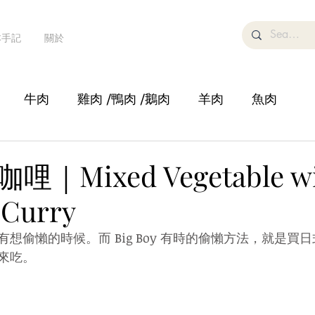
本手記
關於
牛肉
雞肉 /鴨肉 /鵝肉
羊肉
魚肉
湯
糕點甜品/飲品
鍋物
蔬菜/豆腐
沙律
｜Mixed Vegetable wi
 Curry
想偷懶的時候。而 Big Boy 有時的偷懶方法，就是買
來吃。