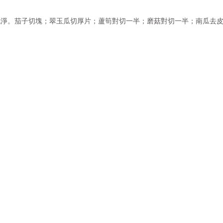
菜洗淨。茄子切塊；翠玉瓜切厚片；蘆筍對切一半；磨菇對切一半；南瓜去