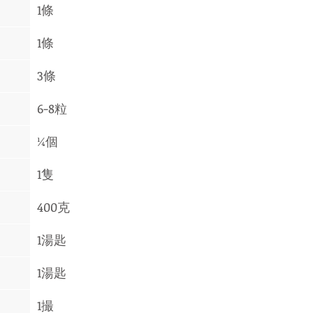
1條
1條
3條
6-8粒 
¼個 
1隻 
400克 
1湯匙 
1湯匙 
1撮 