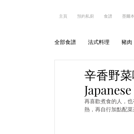
主頁
預約私廚
食譜
墨爾
全部食譜
法式料理
豬肉
其他海鮮
粥粉麵飯
辛香野菜咖哩
Japanese
素食
真·識食
再喜歡煮食的人，也有
熱，再自行加點配菜