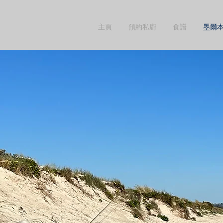
主頁
預約私廚
食譜
墨爾