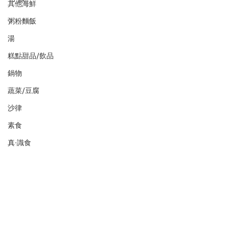
其他海鮮
粥粉麵飯
湯
糕點甜品/飲品
鍋物
蔬菜/豆腐
沙律
素食
真·識食