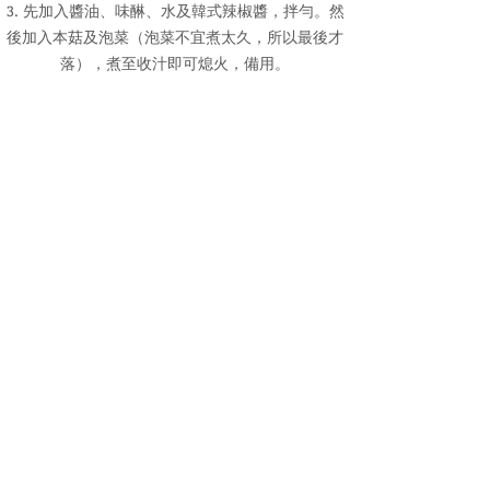
3. 先加入醬油、味醂、水及韓式辣椒醬，拌勻。然
後加入本菇及泡菜（泡菜不宜煮太久，所以最後才
落），煮至收汁即可熄火，備用。