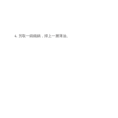
4. 另取一鑄鐵鍋，掃上一層薄油。