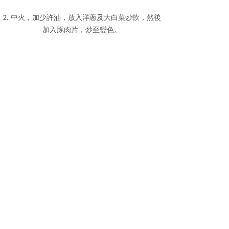
2. 中火，加少許油，放入洋蔥及大白菜炒軟，然後
加入豚肉片，炒至變色。