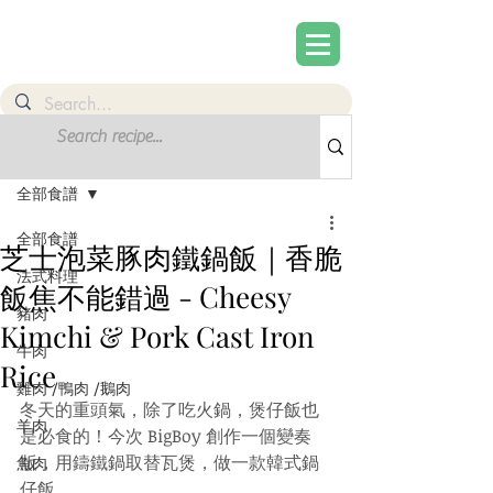
文章
註冊
全部食譜
全部食譜
芝士泡菜豚肉鐵鍋飯｜香脆
法式料理
飯焦不能錯過 - Cheesy
豬肉
Kimchi & Pork Cast Iron
牛肉
Rice
雞肉 /鴨肉 /鵝肉
冬天的重頭氣，除了吃火鍋，煲仔飯也
羊肉
是必食的！今次 BigBoy 創作一個變奏
版，用鑄鐵鍋取替瓦煲，做一款韓式鍋
魚肉
仔飯。