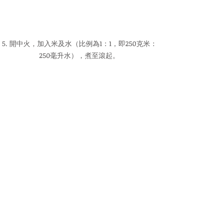
5. 開中火，加入米及水（比例為1：1，即250克米：
250毫升水），煮至滾起。