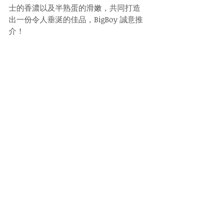
士的香濃以及半熟蛋的滑嫩，共同打造
出一份令人垂涎的佳品，BigBoy 誠意推
介！