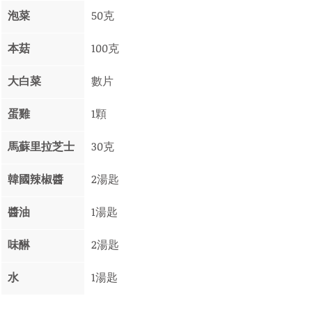
泡菜
50克
本菇
100克
大白菜
數片
蛋雞
1顆
馬蘇里拉芝士
30克
韓國辣椒醬
2湯匙
醬油
1湯匙
味醂
2湯匙
水
1湯匙