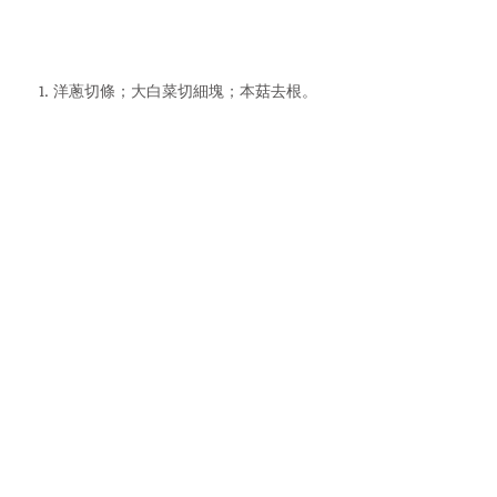
1. 洋蔥切條；大白菜切細塊；本菇去根。