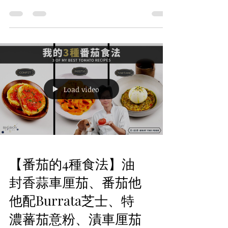
在廚房裡，香草總是那種「看起來很美、聞起
來很香、但用完之後就開始後悔」的存在。
買一小束回家，用了三兩片，剩下的放進雪
櫃，兩天後變成一團黑黑的、軟爛的、還帶點
霉味的「遺憾」……這種「倒錢落海」的感
覺，相信不少人都經歷過。今次，我們把香草
的世界徹底拆開來看：從分類、用法、儲存、
到切法都一次過講清楚。看完之後，你下次去
超市看到香草堆，再也不會「唔敢買」了。
香草是甚麼？ 香草（Herbs）主要用植物的
Load video
葉、嫩莖，甚至花來增添香氣和風味。 它跟
香料（Spices）最大的分別在於：香料多數用
根、種子、樹皮，例如薑、八角、肉桂；而香
草則是「葉子派」，靠植物內含的精油來釋放
清新芳香。 簡單記一句： 香草 → 清新、層
次、生命力 香料 → 濃烈、暖身、深度 香草不
【番茄的4種食法】油
單止讓菜式變得更好吃，還帶來健康小福利：