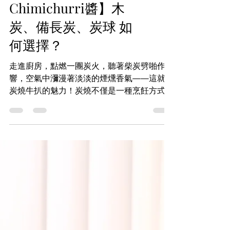
【炭燒牛扒配
Chimichurri醬】木
炭、備長炭、炭球 如
何選擇？
走進廚房，點燃一團炭火，聽著柴炭劈啪作
響，空氣中瀰漫著淡淡的煙燻香氣——這就是
炭燒牛扒的魅力！炭燒不僅是一種烹飪方式，
更是一場與食材對話的儀式。BigBoy 帶你走
進炭燒牛扒的煙火世界，教你如何用簡單的炭