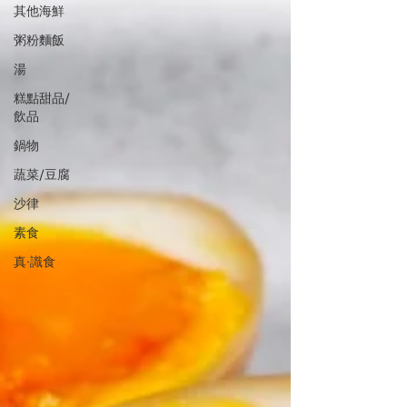
其他海鮮
粥粉麵飯
湯
糕點甜品/
飲品
鍋物
蔬菜/豆腐
沙律
素食
真·識食