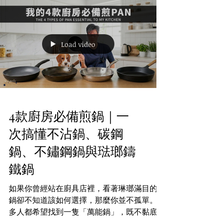
從基礎到進階，讓你一次學會更多變化。 溏
心蛋：滑嫩流心的經典選擇 想做出蛋白定
型、蛋黃仍帶流心的溏心蛋，關鍵在於控制時
間與降溫。建議先在雞蛋圓潤的一端輕輕刺一
個小孔，平衡內外氣壓，減少裂殼機會。水中
加入少量白醋後煮沸，放入雞蛋計時約六分
Load video
鐘，立即浸入冰水中冷卻。剝殼後可浸泡在日
式醬油、味醂與清酒調製的醬汁中入味，成為
拉麵、蓋飯或沙拉的絕佳搭配。 材料 步驟 1.
雞蛋較圓一端用大頭針拮一個小孔，鍋中加入
足夠白醋及水，煮至滾起。 2. 放入雞蛋，以
中小火煮 6 分鐘。 3. 雞蛋立即放入冰水中浸
4款廚房必備煎鍋｜一
至完全冷卻，再剝殼備用。 4. 將日式醬油、
味醂、水及清酒煮滾，放涼成醬汁。 5. 將剝
次搞懂不沾鍋、碳鋼
殼雞蛋浸入醬汁，冷藏浸泡12 至 24 小時即
鍋、不鏽鋼鍋與琺瑯鑄
可。 摺蛋Folded Eggs：簡單易學的螺旋造型
Folded Eggs 源自澳洲早午餐文化，外觀呈螺
鐵鍋
旋狀，口感介於半熟與全熟之間。將蛋液加入
少許忌廉與鹽拌勻，於預熱的
如果你曾經站在廚具店裡，看著琳瑯滿目的煎