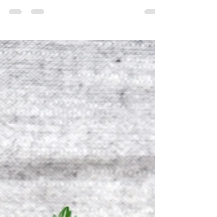
鍋卻不知道該如何選擇，那麼你並不孤單。很
多人都希望找到一隻「萬能鍋」，既不黏底、
容易清洗、耐高溫、健康安全，而且可以使用
一輩子。然而現實是，每種鍋具都有自己的強
項和限制。真正實用的廚房，往往不是只有一
隻鍋，而是透過不同鍋具互相配合，應付不同
烹調需求。在我的廚房裡，幾乎每天都會用到
四種鍋具：不沾鍋、碳鋼鍋、不鏽鋼鍋，以及
琺瑯鑄鐵鍋。它們各自負責不同工作，加起來
幾乎可以應付所有日常料理和進階烹飪需求。
不沾鍋：最容易上手的入門煎鍋 如果要推薦
新手第一隻鍋，不沾鍋幾乎是毫無懸念的答
案。無論是煎蛋、煎魚、炒菜還是煎鬆餅，不
沾鍋都能以極少的油量完成烹調，而且清潔非
常方便。對於剛開始學做菜的人來說，不沾鍋
能大幅降低失敗率，讓烹飪過程變得輕鬆愉
快。 現時市面上的不沾鍋主要可分為傳統
PTFE（Teflon）塗層，以及近年流行的陶瓷
塗層。部分品牌更會結合不鏽鋼與塗層技術，