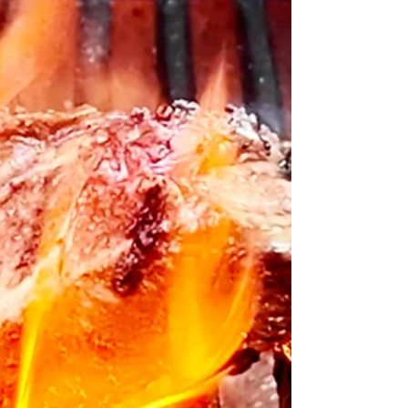
溫暖與滿足。讓我們一起走進薯仔的美味世
界，挖掘這份日常食材的非凡魅力。 認識薯
仔：從品種到質地的秘密 薯仔的魅力，始於
其多樣的品種與質地。根據澱粉含量，薯仔可
分為高澱粉、中澱粉與低澱粉三大類。高澱粉
薯仔如Russet或King Edward，質地鬆散，吸
味力強，煮熟後入口輕盈，特別適合做薯蓉或
焗薯；中澱粉薯仔如Yukon Gold、Desiree 等
則是萬用選手，無論煎、烤或煮湯，皆能保持
軟滑口感與完整形狀；低澱粉薯仔，如新薯，
則以爽脆口感與光滑表面見長，最適於薯仔沙
律或湯品。了解這些特性，不僅能助你選擇合
適的薯仔，更能讓每道菜的風味與口感臻於完
美。 立即觀看以下影片！往下滑動更有