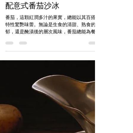
抗氧化、助消化、舒壓，甚至有輕微抗菌作
封香蒜車厘茄、番茄他
用。 古埃及人用它防腐，古希臘人拿來當
他配Burrata芝士、特
藥，現代廚房就更離不開它了。 香草
（Herbs）主要用植物的葉、嫩莖，甚至花來
濃蕃茄意粉、漬車厘茄
增添香氣和風味。 硬香草 vs 軟香草 香草最常
配意式番茄沙冰
出錯的地方，就是「落錯時間」。 我們把香
草分成兩大類，記住這個
番茄，這顆紅潤多汁的果實，總能以其百搭的
特性驚艷味蕾。無論是生食的清甜、熟食的濃
郁，還是醃漬後的層次風味，番茄總能為餐桌
增添無限可能。這次，我將分享三款以番茄為
主角的食譜，從開胃前菜到濃香主菜，帶你探
索番茄的無窮魅力。準備好了嗎？讓我們一起
走進番茄的世界！ 番茄的季節與挑選秘訣 番
茄雖全年可得，但夏季的陽光讓它們的甜度與
風味達到巔峰。挑選時，選擇色澤鮮艷、表皮
光滑且略帶彈性的番茄，避免過硬或過軟的果
實。不同品種的番茄各有特色：車厘茄適合生
食或醃漬，Heirloom番茄帶有濃郁果香，
Roma番茄則是醬料的首選。了解這些特性，