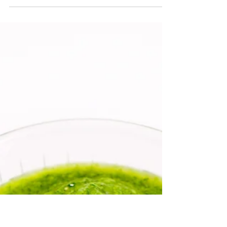
鑄鐵鍋不沾秘密：解鎖
法國菜的靈魂廚具
從中世紀的農家到現代法國餐廳，鑄鐵鍋一直
是Coq au Vin、Ratatouille等經典菜式的秘密
武器。雖然它厚重得讓人又愛又恨，但只要掌
握使用與保養方法，它便能陪伴你一生，烹製
出餐廳級的滋味。本文將詳細介紹鑄鐵鍋的種
類、用法、開鍋技巧及保養竅門，並示範如何
用它煎出完美...