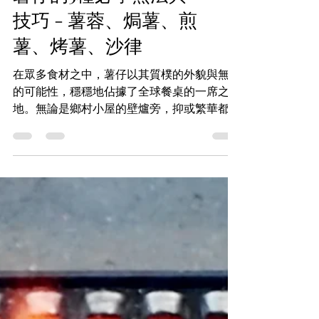
薯仔的5種必學煮法與
技巧 - 薯蓉、焗薯、煎
薯、烤薯、沙律
在眾多食材之中，薯仔以其質樸的外貌與無限
的可能性，穩穩地佔據了全球餐桌的一席之
地。無論是鄉村小屋的壁爐旁，抑或繁華都市
的精緻餐廳，這顆不起眼的塊莖總能以多變的
姿態，勾起人們對「家」的記憶與對美食的渴
望。在《真．識食 What the Food》系列中，
我們將深入探討五種薯仔的經典烹調方式——
薯仔沙律、煎薯、烤薯、焗薯及薯蓉。每種做
法不僅簡單易學，更能讓你感受到手作料理的