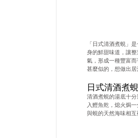
「日式清酒煮蜆」是
身的鮮甜味道，讓整
氣，形成一種豐富而
甚麼似的，想做出居
日式清酒煮
清酒煮蜆的湯底十分
入鰹魚乾，熄火焗一
與蜆的天然海味相互