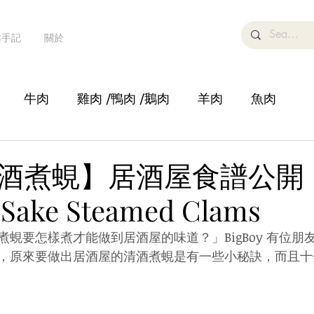
本手記
關於
牛肉
雞肉 /鴨肉 /鵝肉
羊肉
魚肉
湯
糕點甜品/飲品
鍋物
蔬菜/豆腐
沙律
酒煮蜆】居酒屋食譜公開
 Sake Steamed Clams
蜆要怎樣煮才能做到居酒屋的味道？」BigBoy 有位朋
，原來要做出居酒屋的清酒煮蜆是有一些小秘訣，而且十