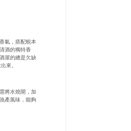
香氣，搭配蜆本
清酒的獨特香
酒屋的總是欠缺
做出來。
需將水燒開，加
漁產風味，能夠