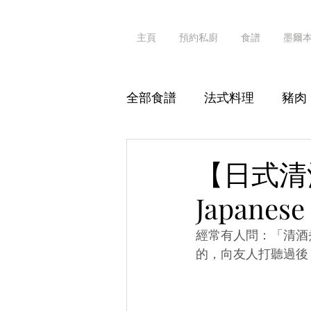
主頁
預約私廚
食譜
墨爾
全部食譜
法式料理
豬肉
其他海鮮
粥粉麵飯
【日式清
Japanese
素食
真·識食
經常有人問：「清酒煮
的，向友人打聽過後