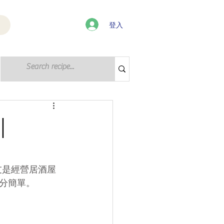
登入
登入 / 註冊
｜
友是經營居酒屋
分簡單。