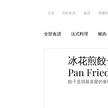
主頁
預約私廚
食譜
墨爾
全部食譜
法式料理
豬肉
其他海鮮
粥粉麵飯
冰花煎餃
Pan Frie
素食
真·識食
餃子是我最喜愛的食