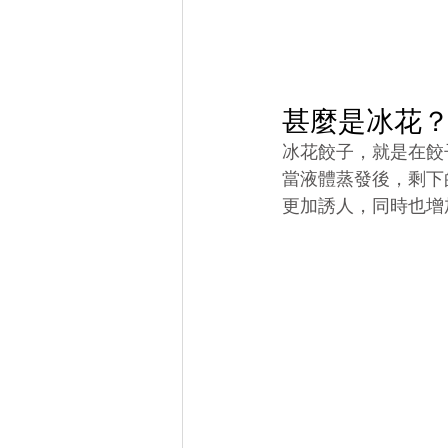
甚麼是冰花
冰花餃子，就是在餃
當液體蒸發後，剩下
更加誘人，同時也增