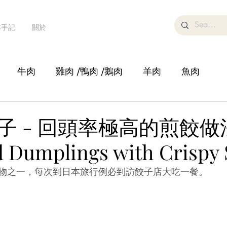
本手記
關於
牛肉
雞肉 /鴨肉 /鵝肉
羊肉
魚肉
湯
糕點甜品/飲品
鍋物
蔬菜/豆腐
沙律
子 - 回頭率極高的煎餃做
d Dumplings with Crispy 
物之一，每次到日本旅行例必到訪餃子店大吃一餐。