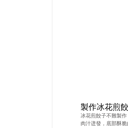
製作冰花煎
冰花煎餃子不難製作
肉汁迸發，底部酥脆