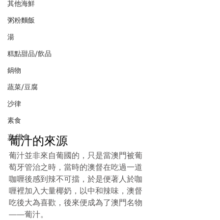
其他海鮮
粥粉麵飯
湯
糕點甜品/飲品
鍋物
蔬菜/豆腐
沙律
素食
真·識食
葡汁的來源
葡汁並非來自葡國的，只是當澳門被葡
萄牙管治之時，當時的澳督在吃過一道
咖喱後感到辣不可擋，於是便著人於咖
喱裡加入大量椰奶，以中和辣味，澳督
吃後大為喜歡，後來便成為了澳門名物
——葡汁。