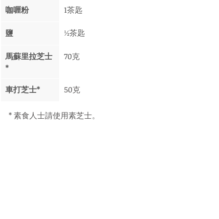
咖喱粉
1茶匙
鹽 
½茶匙
馬蘇里拉芝士
70克
* 
車打芝士*
50克
* 素食人士請使用素芝士。