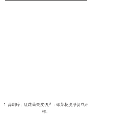
1. 蒜剁碎；紅蘿蔔去皮切片；椰菜花洗淨切成細
棵。