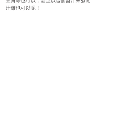
豆角等也可以，甚至以這個醬汁來煮葡
汁雞也可以呢！