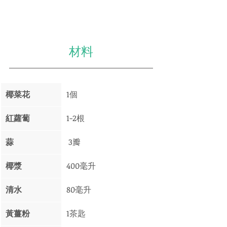
材料
椰菜花
1個
紅蘿蔔 
1-2根
蒜
 3瓣
椰漿
400毫升
清水
80毫升
黃薑粉
1茶匙