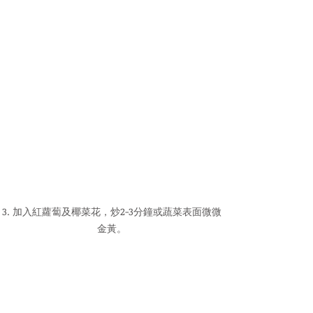
3. 加入紅蘿蔔及椰菜花，炒2-3分鐘或蔬菜表面微微
金黃。