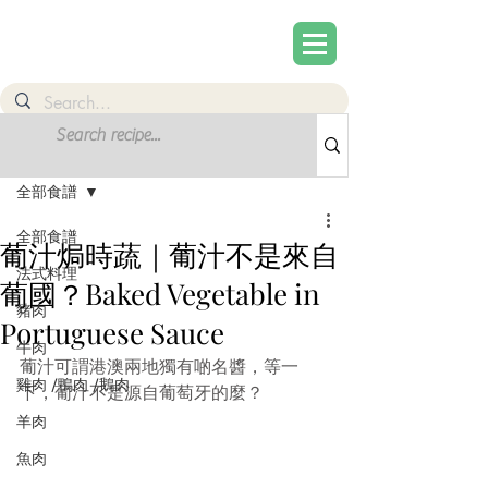
文章
註冊
全部食譜
全部食譜
葡汁焗時蔬｜葡汁不是來自
法式料理
葡國？Baked Vegetable in
豬肉
Portuguese Sauce
牛肉
葡汁可謂港澳兩地獨有啲名醬，等一
雞肉 /鴨肉 /鵝肉
下，葡汁不是源自葡萄牙的麼？
羊肉
魚肉