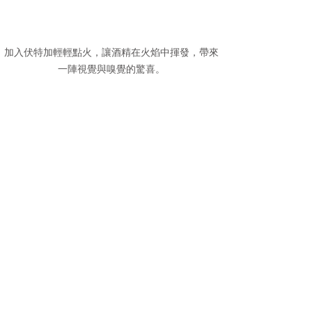
加入伏特加輕輕點火，讓酒精在火焰中揮發，帶來
一陣視覺與嗅覺的驚喜。