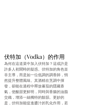
伏特加（Vodka）的作用
為何在這道菜中加入伏特加？這或許是
許多人初聞時的疑惑。伏特加的角色並
非主導，而是如一位低調的調香師，悄
然提升整體風味。其酒精在烹調中揮
發，卻能在過程中釋放蕃茄的隱藏香
氣，使酸甜更鮮明，同時與香腸的油脂
交織，增添一絲獨特的餘韻。更妙的
是，伏特加能促進醬汁的乳化作用，若