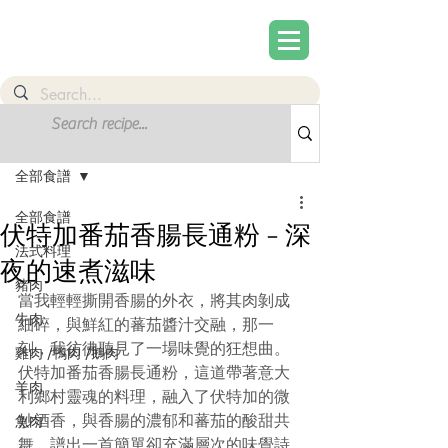
文章
註冊
全部食譜
全部食譜
伏特加番茄香腸長通粉 - 深
法式料理
夜的速煮滋味
豬肉
當我輕輕撕開香腸的外衣，將其肉剝成
牛肉
細碎，與鮮紅的蕃茄醬汁交融，那一
刻，我彷彿聽見了一場味覺的狂想曲。
雞肉 /鴨肉 /鵝肉
伏特加番茄香腸長通粉，這道帶著意大
羊肉
利鄉村靈魂的料理，融入了伏特加的微
妙酒香，與香腸的濃郁和蕃茄的酸甜共
魚肉
舞，譜出一首簡單卻充滿層次的味覺詩