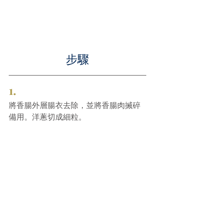
步驟
1.
將香腸外層腸衣去除，並將香腸肉搣碎
備用。洋蔥切成細粒
。
2.
於一鍋水中加入適量鹽，煮沸後放入粗
管粉，烹煮約10分鐘（比包裝指示少2分
鐘），煮好後瀝乾，保留少許意粉水
。
3.