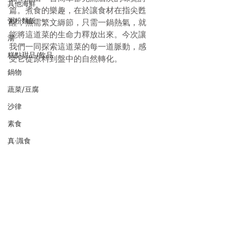
其他海鮮
篇。煮食的樂趣，在於讓食材在指尖甦
粥粉麵飯
醒，無需繁文縟節，只需一鍋熱氣，就
能將這道菜的生命力釋放出來。今次讓
湯
我們一同探索這道菜的每一道脈動，感
糕點甜品/飲品
受它從原料到盤中的自然轉化。
鍋物
蔬菜/豆腐
沙律
素食
真·識食