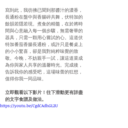
寫到此，我彷彿已聞到那醬汁的濃香，
長通粉在盤中與香腸碎共舞，伏特加的
餘韻若隱若現。煮食的精髓，在於將時
間與心意融入每一個步驟，無需奢華的
器具，只需一顆用心嘗試的心。這道伏
特加番茄香腸長通粉，或許只是餐桌上
的小小驚喜，卻是我對純粹味覺的致
敬。今晚，不妨親手一試，讓這道菜成
為你與家人共享的溫馨時光。完成後，
告訴我你的感受吧，這場味蕾的狂想，
值得你我一同品味。
立即觀看以下影片！往下滑動更有詳盡
的文字食譜及做法。
https://youtu.be/CgdCAdhGL2U