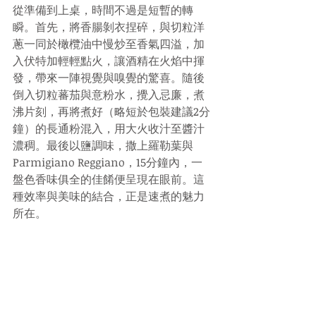
從準備到上桌，時間不過是短暫的轉
瞬。首先，將香腸剝衣捏碎，與切粒洋
蔥一同於橄欖油中慢炒至香氣四溢，加
入伏特加輕輕點火，讓酒精在火焰中揮
發，帶來一陣視覺與嗅覺的驚喜。隨後
倒入切粒蕃茄與意粉水，攪入忌廉，煮
沸片刻，再將煮好（略短於包裝建議2分
鐘）的長通粉混入，用大火收汁至醬汁
濃稠。最後以鹽調味，撒上羅勒葉與
Parmigiano Reggiano，15分鐘內，一
盤色香味俱全的佳餚便呈現在眼前。這
種效率與美味的結合，正是速煮的魅力
所在。