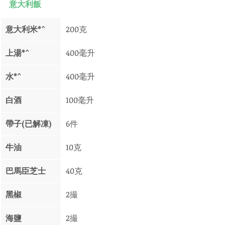
意大利飯
意大利米*^ 
200克
上湯*^
400毫升
水*^
400毫升
白酒 
100毫升
帶子(已解凍)
6件
牛油 
10克
巴馬臣芝士 
40克
黑椒
2撮
海鹽
2撮