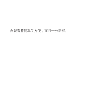
自製青醬簡單又方便，而且十分新鮮。