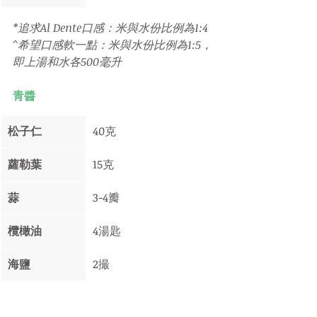
*追求Al Dente口感：米與水份比例為1:4
^希望口感軟一點：米與水份比例為1:5，
即上湯和水各500毫升
青醬
松子仁
40克
蘿勒葉
15克
蒜
3-4瓣
欖橄油
4湯匙
海鹽
2撮