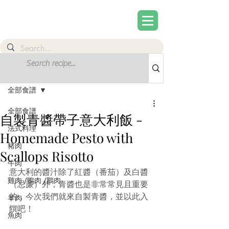
文章
註冊
全部食譜
全部食譜
自製青醬帶子意大利飯 -
法式料理
Homemade Pesto with
豬肉
Scallops Risotto
牛肉
意大利的醬汁除了紅醬（番茄）及白醬
雞肉 /鴨肉 /鵝肉
（忌廉）外，青醬也是非常常見且重要
的，今次我們就來自製青醬，並以此入
羊肉
饌吧！
魚肉