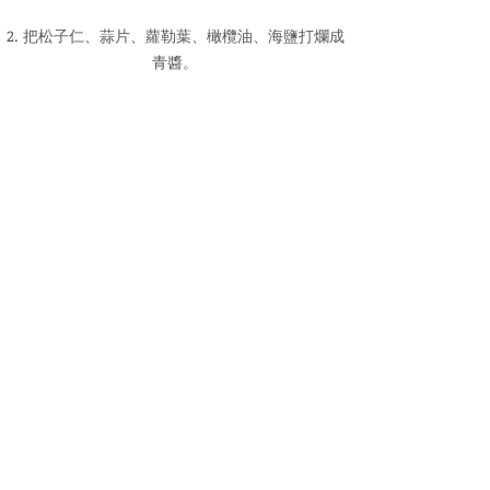
2. 把松子仁、蒜片、蘿勒葉、橄欖油、海鹽打爛成
青醬。