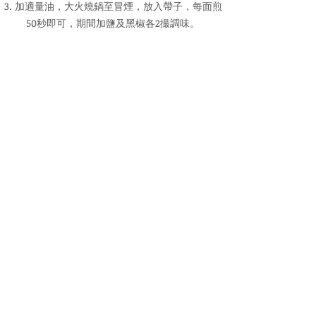
3. 加適量油，大火燒鍋至冒煙，放入帶子，每面煎
50秒即可，期間加鹽及黑椒各2撮調味。