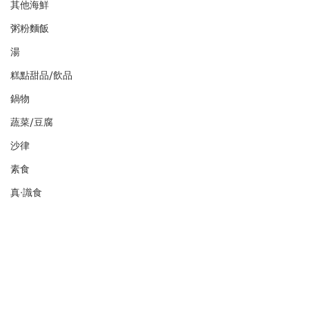
其他海鮮
粥粉麵飯
湯
糕點甜品/飲品
鍋物
蔬菜/豆腐
沙律
素食
真·識食