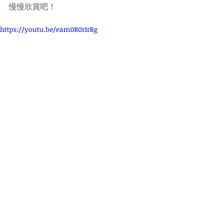
慢慢欣賞吧！
https://youtu.be/eam0R0rIrRg