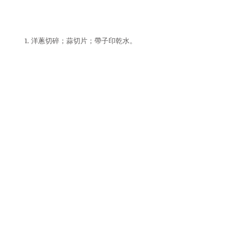
1. 洋蔥切碎；蒜切片；帶子印乾水。