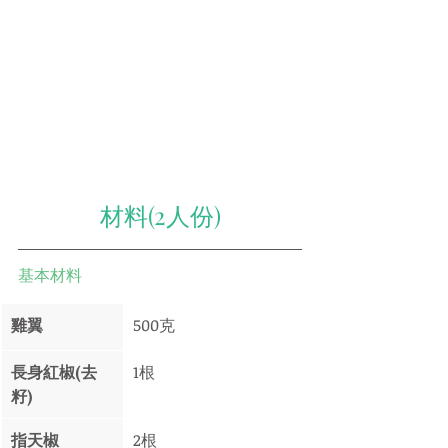
材料(2人份)
基本材料
雞翼
500克
長身紅椒(去
1根
籽)   
指天椒
2根