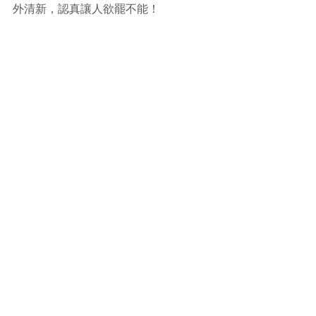
外清新，認真讓人欲罷不能！