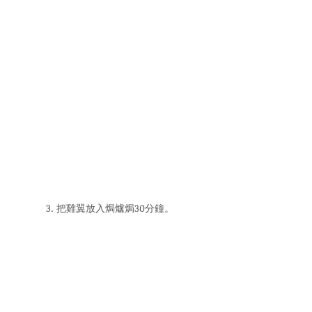
3. 把雞翼放入焗爐焗30分鐘。 