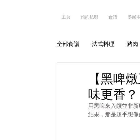
主頁
預約私廚
食譜
墨爾
全部食譜
法式料理
豬肉
其他海鮮
粥粉麵飯
【黑啤燉
味更香？
素食
真·識食
用黑啤來入饌並非新
結果，那是超乎想像