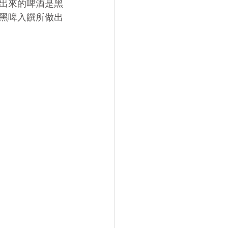
出來的啤酒是黑
黑啤入饌所做出