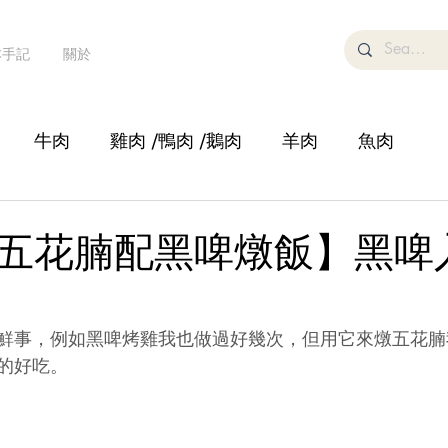
本手記
關於
牛肉
雞肉 /鴨肉 /鵝肉
羊肉
魚肉
湯
糕點甜品/飲品
鍋物
蔬菜/豆腐
沙律
五花腩配黑啤燉飯】黑啤
鮮事，例如黑啤烤雞我也做過好幾次，但用它來燉五花腩
的好吃。