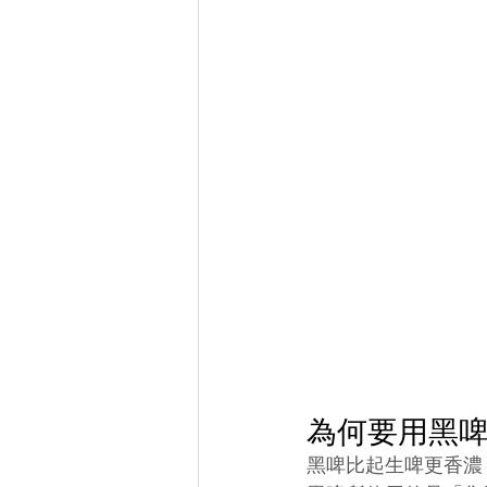
為何要用黑
黑啤比起生啤更香濃