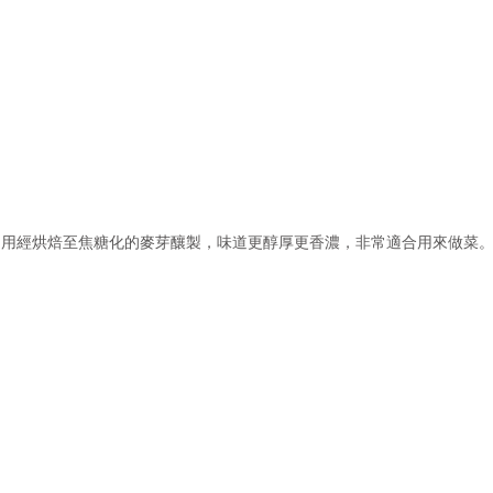
利用經烘焙至焦糖化的麥芽釀製，味道更醇厚更香濃，非常適合用來做菜