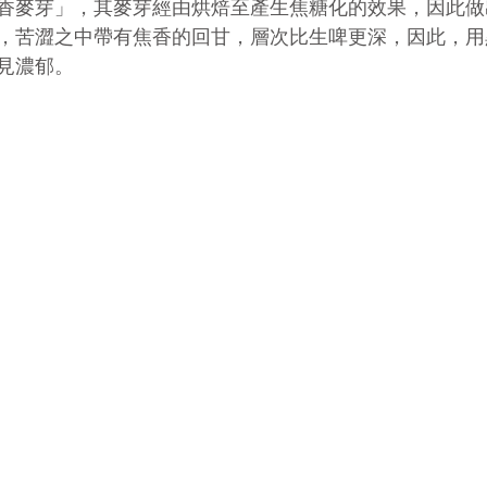
香麥芽」，其麥芽經由烘焙至產生焦糖化的效果，因此做
，苦澀之中帶有焦香的回甘，層次比生啤更深，因此，用
見濃郁。