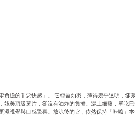
零負擔的罪惡快感」。 它輕盈如羽，薄得幾乎透明，卻
，媲美頂級薯片，卻沒有油炸的負擔。灑上細鹽，單吃已
更添視覺與口感驚喜。放涼後的它，依然保持「咔嚓」本