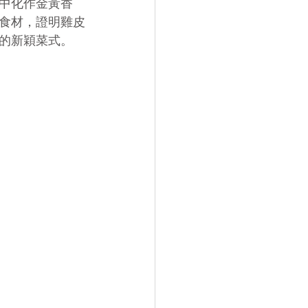
中化作金黃香
食材，證明雞皮
的新穎菜式。