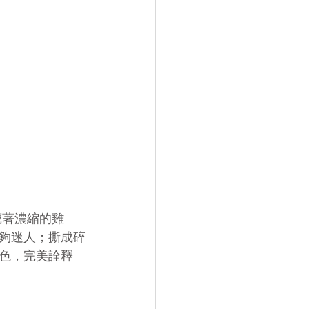
藏著濃縮的雞
夠迷人；撕成碎
色，完美詮釋