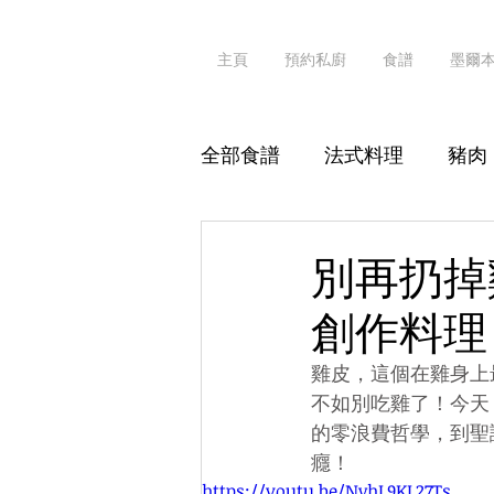
主頁
預約私廚
食譜
墨爾
全部食譜
法式料理
豬肉
其他海鮮
粥粉麵飯
別再扔掉雞
創作料理
素食
真·識食
雞皮，這個在雞身上
不如別吃雞了！今天
的零浪費哲學，到聖
癮！
https://youtu.be/NvhL9KL27Ts