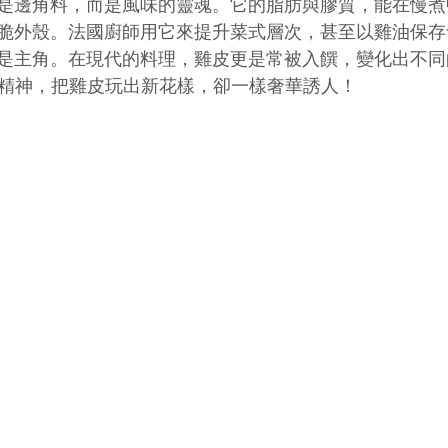
是邊角料，而是風味的靈魂。它的脂肪與膠質，能在慢煮
脆外殼。法國廚師用它來提升菜式層次，甚至以雞油保存
是主角。在現代的料理，雞皮更是常被入饌，變化出不同
法式精神，把雞皮玩出新花樣，卻一樣奢華誘人！