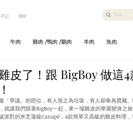
本手記
關於
牛肉
雞肉 /鴨肉 /鵝肉
羊肉
魚肉
湯
糕點甜品/飲品
鍋物
蔬菜/豆腐
沙律
皮了！跟 BigBoy 做這
！
最「爭議」的部位，有人視之為垃圾，有人卻奉為寶藏。
，就讓我們跟著BigBoy一起，來一場雞皮的華麗變身之
誕派對的米芝蓮級Canapé，4款簡單又高級的雞皮料理