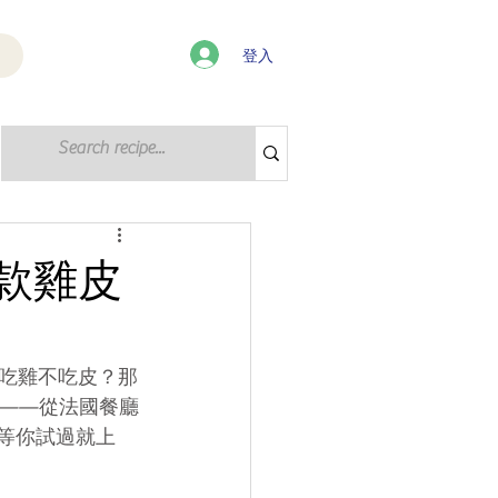
登入
登入 / 註冊
4款雞皮
吃雞不吃皮？那
旅——從法國餐廳
，等你試過就上