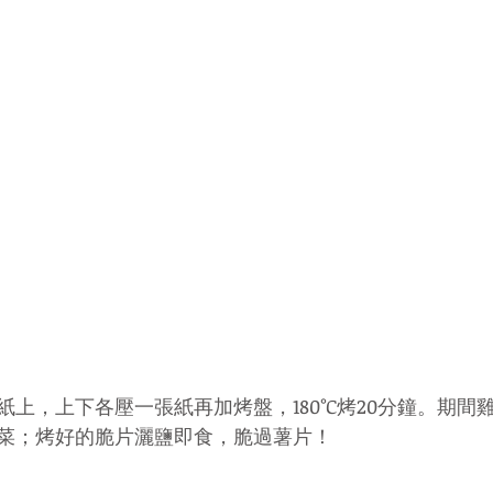
上，上下各壓一張紙再加烤盤，180°C烤20分鐘。期間
菜；烤好的脆片灑鹽即食，脆過薯片！