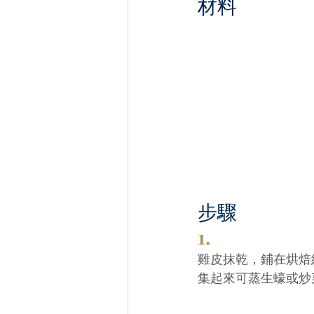
材料
步驟
1.
雞皮抹乾，鋪在烘焙紙
集起來可蒸生蠔或炒