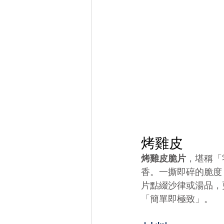
烤雞皮
烤雞皮脆片
，堪稱「
香。一撕即碎的脆度
片點綴沙律或湯品，
「簡單即極致」。