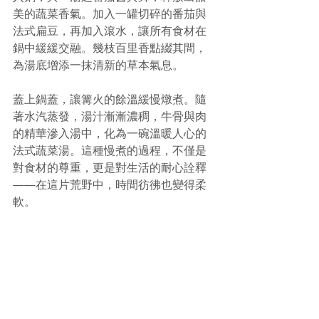
美的蔬菜香氣。加入一罐切碎的番茄與
法式扁豆，再加入滾水，讓所有食材在
鍋中緩緩交融。幾枝百里香點綴其間，
為湯底增添一抹清新的草本氣息。
蓋上鍋蓋，讓篝火的餘溫緩慢燉煮。隨
著水汽蒸發，湯汁漸漸濃稠，牛骨與肉
的精華滲入湯中，化為一碗溫暖人心的
法式蔬菜湯。這種慢煮的過程，不僅是
對食材的尊重，更是對生活的耐心詮釋
——在這片荒野中，時間彷彿也變得柔
軟。