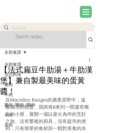
文章
註冊
全部食譜
全部食譜
【法式扁豆牛肋湯＋牛肋漢
法式料理
堡】兼自製最美味的蛋黃
豬肉
醬！
牛肉
在Macedon Ranges的廣袤原野中，遠
雞肉 /鴨肉 /鵝肉
離都市的喧囂，我與喪B來到一間遺世獨
立的小屋，展開一場以柴火為伴的烹飪
羊肉
之旅。沒有繁複的廚具，沒有超市的便
魚肉
利，只有簡單的食材與一顆對美食的赤