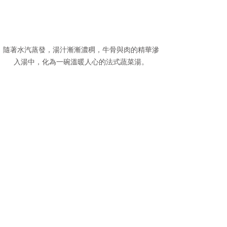
隨著水汽蒸發，湯汁漸漸濃稠，牛骨與肉的精華滲
入湯中，化為一碗溫暖人心的法式蔬菜湯。