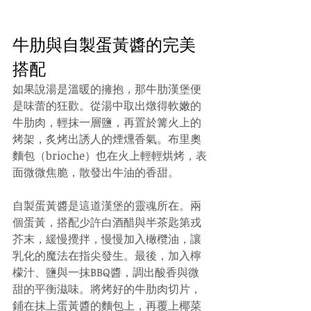
牛肋與自製蛋黃醬的完美
搭配
如果說湯是溫暖的擁抱，那牛肋漢堡便
是味蕾的狂歡。從湯中取出燉得軟嫩的
牛肋肉，輕抹一層鹽，再置於篝火上的
烤架，炙烤出誘人的煙燻香氣。布里奧
麵包（brioche）也在火上輕輕烘烤，表
面微微焦脆，散發出牛油的香甜。
自製蛋黃醬是這道漢堡的靈魂所在。兩
個蛋黃，搭配少許白酒醋與半茶匙第戎
芥末，緩慢攪拌，慢慢加入橄欖油，讓
乳化的魔法在指尖發生。最後，加入檸
檬汁、鹽與一抹BBQ醬，調出酸香與微
甜的平衡滋味。將烤好的牛肋肉切片，
鋪在抹上蛋黃醬的麵包上，再覆上椰菜