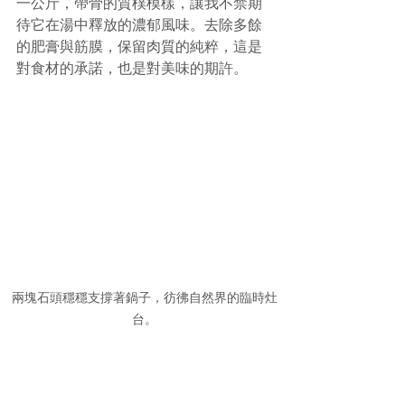
一公斤，帶骨的質樸模樣，讓我不禁期
待它在湯中釋放的濃郁風味。去除多餘
的肥膏與筋膜，保留肉質的純粹，這是
對食材的承諾，也是對美味的期許。
兩塊石頭穩穩支撐著鍋子，彷彿自然界的臨時灶
台。