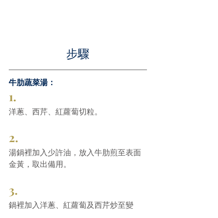
步驟
牛肋蔬菜湯：
1.
洋蔥、西芹、紅蘿蔔切粒。
2.
湯鍋裡加入少許油，放入牛肋煎至表面
金黃，取出備用。
3.
鍋裡加入洋蔥、紅蘿蔔及西芹炒至變
軟，然後加入法式扁豆、茄膏、罐頭番