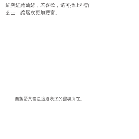
絲與紅蘿蔔絲，若喜歡，還可撒上些許
芝士，讓層次更加豐富。
自製蛋黃醬是這道漢堡的靈魂所在。