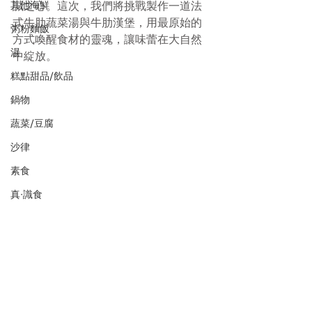
其他海鮮
誠之心。這次，我們將挑戰製作一道法
式牛肋蔬菜湯與牛肋漢堡，用最原始的
粥粉麵飯
方式喚醒食材的靈魂，讓味蕾在大自然
湯
中綻放。
糕點甜品/飲品
鍋物
蔬菜/豆腐
沙律
素食
真·識食