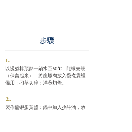
步驟
1.
以慢煮棒預熱一鍋水至60
°C；
龍蝦去殼
（保留起來），將龍蝦肉放入慢煮袋裡
備用；刁草切碎；洋蔥切條。
2.
製作龍蝦蛋黃醬：鍋中加入少許油，放
入龍蝦殼爆香，然後加入洋蔥及鼠尾
草，炒至洋蔥變軟。加入茄膏拌勻。加
入菜油，轉微火，慢煮30分鐘讓食材味