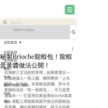
文章
註冊
全部食譜
全部食譜
秘製Brioche龍蝦包！龍蝦
法式料理
蛋黃醬做法公開！
豬肉
在海鮮三文治的世界裡，如果要選出一
牛肉
款最能讓人一咬上癮、瞬間覺得「人生
圓滿」的代表，非龍蝦包莫屬。而今天
雞肉 /鴨肉 /鵝肉
要聊的這款「世一龍蝦包」，不只是普
羊肉
通版本——它是用自家超香Brioche當基
底，再配上用龍蝦殼親手熬出的龍蝦油
魚肉
蛋黃醬，層次複雜到爆炸。咬下去的那