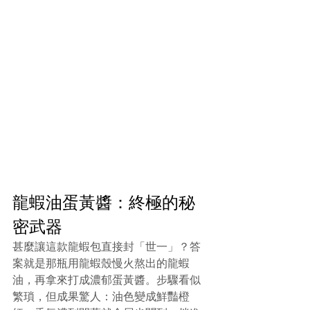
龍蝦油蛋黃醬：終極的秘
密武器 
甚麼讓這款龍蝦包直接封「世一」？答
案就是那瓶用龍蝦殼慢火熬出的龍蝦
油，再拿來打成濃郁蛋黃醬。步驟看似
繁瑣，但成果驚人：油色變成鮮豔橙