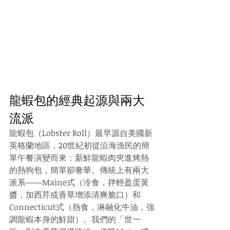
龍蝦包的經典起源與兩大
流派 
龍蝦包（Lobster Roll）最早源自美國新
英格蘭地區，20世紀初從沿海漁民的簡
單午餐演變而來：新鮮龍蝦肉夾進烤熱
的熱狗包，簡單卻奢華。傳統上有兩大
派系——Maine式（冷食，拌輕盈蛋黃
醬，加西芹或香草增添清爽脆口）和
Connecticut式（熱食，淋融化牛油，強
調龍蝦本身的鮮甜）。我們的「世一