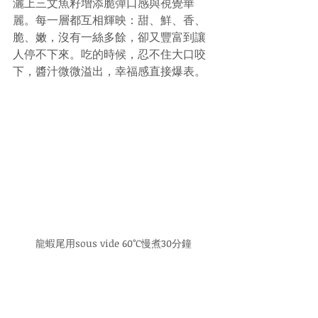
灑上三文魚籽增添脆彈口感與視覺華
麗。每一層都互相輝映：甜、鮮、香、
脆、嫩，沒有一絲多餘，卻又豐富到讓
人停不下來。吃的時候，忍不住大口咬
下，醬汁微微溢出，幸福感直接爆表。
龍蝦尾用sous vide 60°C慢煮30分鐘