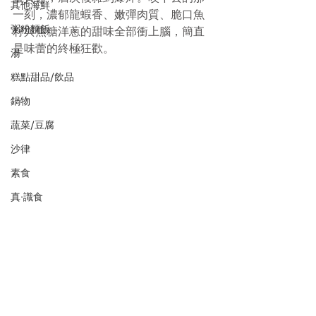
其他海鮮
一刻，濃郁龍蝦香、嫩彈肉質、脆口魚
粥粉麵飯
籽與焦糖洋蔥的甜味全部衝上腦，簡直
是味蕾的終極狂歡。
湯
糕點甜品/飲品
鍋物
蔬菜/豆腐
沙律
素食
真·識食