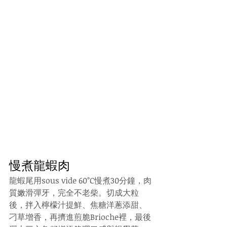
慢煮龍蝦肉
龍蝦尾用sous vide 60°C慢煮30分鐘，肉
質嫩滑彈牙，完全不老柴。切成大粒
後，拌入檸檬汁提鮮、焦糖洋蔥添甜、
刁草增香，再擠進煎脆Brioche裡，最後