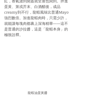
紅，香氣濃到開蓋就全屋也聞到。拌進
蛋黃、第戎芥末、白酒醋後，成品
creamy到不行，龍蝦風味比普通Mayo
強烈數倍。加進龍蝦肉時，只需少許，
就能讓每塊肉都裹上深海精華——這不
是普通的沙拉醬，這是「龍蝦本身」的
極致詮釋。
龍蝦油蛋黃醬