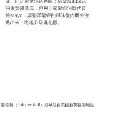
版」則走豪華混搭路線：借鑒Maine式
的蛋黃醬基底，但用自家龍蝦油取代普
通Mayo，讓整顆龍蝦的風味從內而外滲
透出來，堪稱升級進化版。
龍蝦包（Lobster Roll）最早源自美國新英格蘭地區