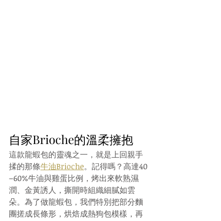
自家Brioche的溫柔擁抱
這款龍蝦包的靈魂之一，就是上回親手
揉的那條
牛油Brioche
。記得嗎？高達40
–60%牛油與雞蛋比例，烤出來軟熟濕
潤、金黃誘人，撕開時組織細膩如雲
朵。為了做龍蝦包，我們特別把部分麵
團搓成長條形，烘焙成熱狗包模樣，再