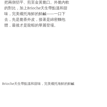
把兩側切平、煎至金黃脆口。外脆內軟
的對比，加上Brioche天生帶點溫和甜
味，完美襯托海鮮的鮮鹹——一口下
去，先是脆香外皮，接著是綿密麵包
體，最後才是龍蝦的華麗登場。
Brioche天生帶點溫和甜味，完美襯托海鮮的鮮鹹