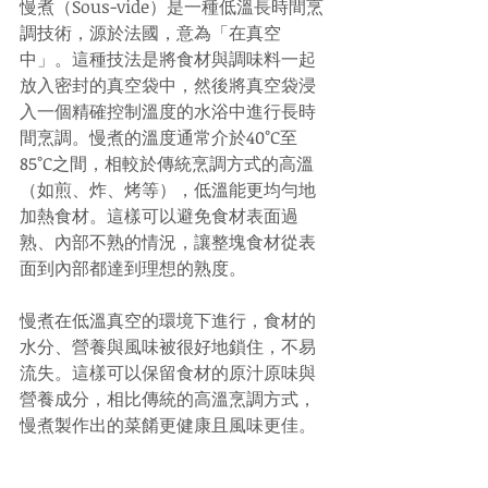
慢煮（Sous-vide）是一種低溫長時間烹
調技術，源於法國，意為「在真空
中」。這種技法是將食材與調味料一起
放入密封的真空袋中，然後將真空袋浸
入一個精確控制溫度的水浴中進行長時
間烹調。慢煮的溫度通常介於40°C至
85°C之間，相較於傳統烹調方式的高溫
（如煎、炸、烤等），低溫能更均勻地
加熱食材。這樣可以避免食材表面過
熟、內部不熟的情況，讓整塊食材從表
面到內部都達到理想的熟度。
慢煮在低溫真空的環境下進行，食材的
水分、營養與風味被很好地鎖住，不易
流失。這樣可以保留食材的原汁原味與
營養成分，相比傳統的高溫烹調方式，
慢煮製作出的菜餚更健康且風味更佳。