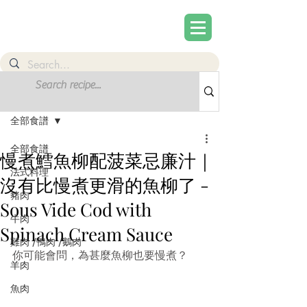
文章
註冊
全部食譜
全部食譜
慢煮鱈魚柳配菠菜忌廉汁｜
法式料理
沒有比慢煮更滑的魚柳了 -
豬肉
Sous Vide Cod with
牛肉
Spinach Cream Sauce
雞肉 /鴨肉 /鵝肉
你可能會問，為甚麼魚柳也要慢煮？
羊肉
魚肉