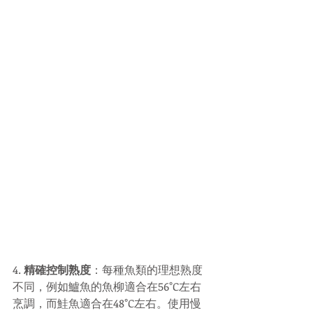
4. 
精確控制熟度
：每種魚類的理想熟度
不同，例如鱸魚的魚柳適合在56°C左右
烹調，而鮭魚適合在48°C左右。使用慢