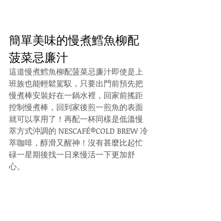
簡單美味的慢煮鱈魚柳配
菠菜忌廉汁
這道慢煮鱈魚柳配菠菜忌廉汁即使是上
班族也能輕鬆駕馭，只要出門前預先把
慢煮棒安裝好在一鍋水裡，回家前搖距
控制慢煮棒，回到家後煎一煎魚的表面
就可以享用了！再配一杯同樣是低溫慢
萃方式沖調的 NESCAFÉ®️COLD BREW 冷
萃咖啡，醇滑又醒神！沒有甚麼比起忙
碌一星期後找一日來慢活一下更加舒
心。