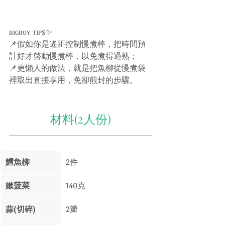
ʙɪɢʙᴏʏ ᴛɪᴘs✨
📌假如你是遙距控制慢煮棒，把時間預
計好才啓動慢煮棒，以免煮得過熟；
📌更懶人的做法，就是把魚柳從慢煮袋
裡取出直接享用，免卻煎封的步驟。
材料(2人份)
鱈魚柳
2件
嫰菠菜
140克
蒜(切碎)
2瓣