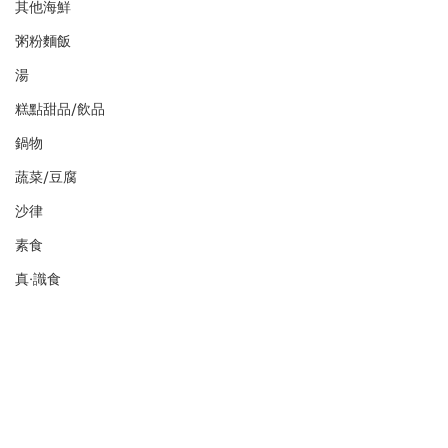
其他海鮮
粥粉麵飯
湯
糕點甜品/飲品
鍋物
蔬菜/豆腐
沙律
素食
真·識食