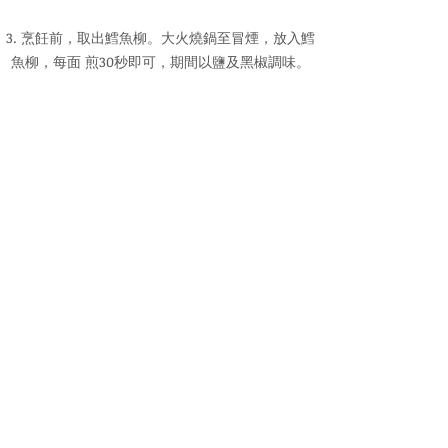
3. 烹飪前，取出鱈魚柳。大火燒鍋至冒煙，放入鱈
魚柳，每面 煎30秒即可，期間以鹽及黑椒調味。