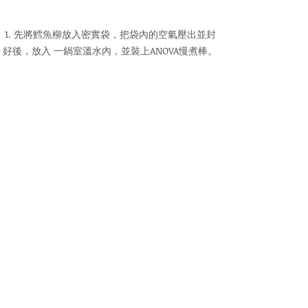
1. 先將鱈魚柳放入密實袋，把袋內的空氣壓出並封
好後，放入 一鍋室溫水內，並裝上ANOVA慢煮棒。