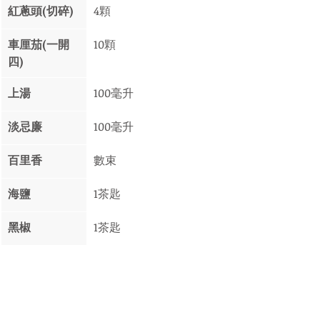
紅蔥頭(切碎)  
4顆
車厘茄(一開
10顆
四) 
上湯
100毫升
淡忌廉 
100毫升
百里香 
數束
海鹽
1茶匙
黑椒
1茶匙