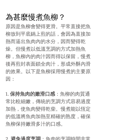
為甚麼慢煮魚柳？
原因是魚柳會變得更滑。平常直接把魚
柳放到平底鍋上煎的話，會因為直接加
熱而逼出魚肉內的水分，因而變得乾
燥。但慢煮以低溫烹調的方式加熱魚
柳，魚柳內的肉汁因而得以保留，慢煮
後再煎封表面鎖全肉汁，形成外酥內滑
的效果。以下是魚柳採用慢煮的主要原
因：
1. 
保持魚肉的嫩滑口感
：魚柳的肉質通
常比較細嫩，傳統的烹調方式容易過度
加熱，使魚肉變得乾柴。慢煮能以恆定
的低溫將魚肉加熱至精確的熟度，確保
魚柳保持嫩滑多汁的口感。
2. 
避免過度烹調
：魚肉的烹調時間非常