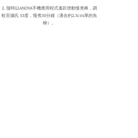
2. 隨時以ANOVA手機應用程式遙距啓動慢煮棒，調
較至攝氏 53度，慢煮30分鐘（適合約2.5cm厚的魚
柳）。