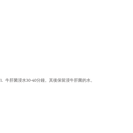
1.  牛肝菌浸水30-40分鐘。其後保留浸牛肝菌的水。