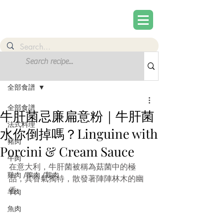
文章
註冊
全部食譜
全部食譜
牛肝菌忌廉扁意粉｜牛肝菌
法式料理
水你倒掉嗎？Linguine with
豬肉
Porcini & Cream Sauce
牛肉
在意大利，牛肝菌被稱為菇菌中的極
雞肉 /鴨肉 /鵝肉
品，其香氣獨特，散發著陣陣林木的幽
香。
羊肉
魚肉