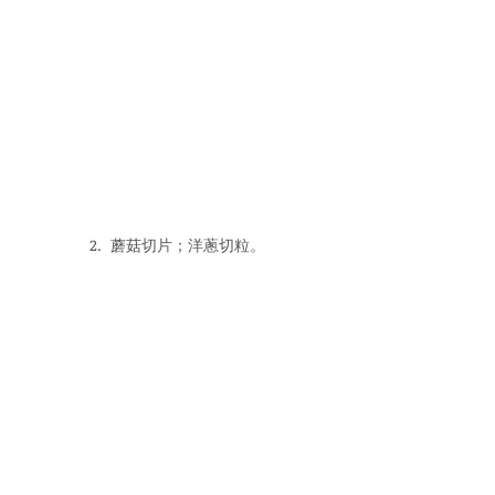
2.  蘑菇切片；洋蔥切粒。