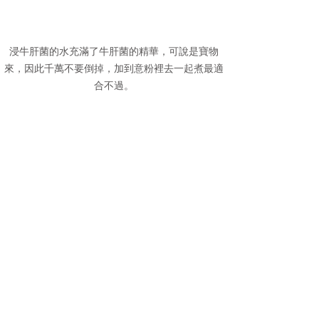
浸牛肝菌的水充滿了牛肝菌的精華，可說是寶物
來，因此千萬不要倒掉，加到意粉裡去一起煮最適
合不過。