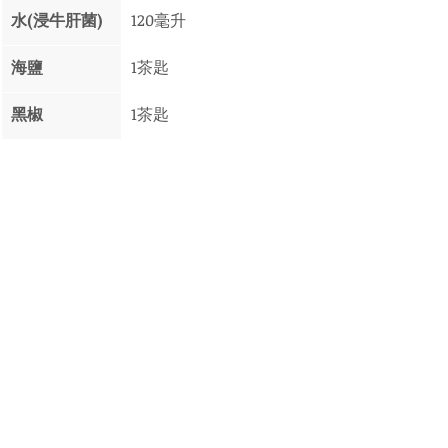
水(浸牛肝菌)
120毫升
​海鹽 
1茶匙
黑椒
1茶匙