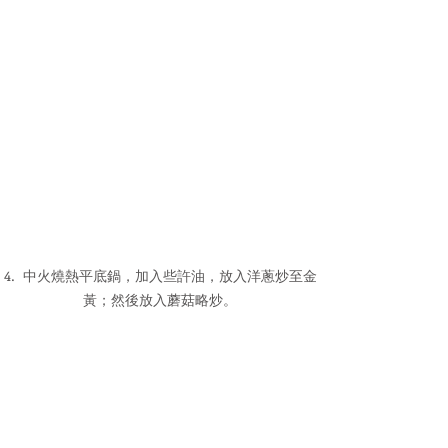
4.  中火燒熱平底鍋，加入些許油，放入洋蔥炒至金
黃；然後放入蘑菇略炒。