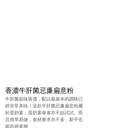
香濃牛肝菌忌廉扁意粉
牛肝菌菇味香濃，配以最基本的調味已
經非常美味！這款牛肝菌忌廉扁意粉屬
於蛋奶素，蛋奶素食者亦不妨試試。而
且簡單易做，食材要求亦不多，新手也
能容易掌握。