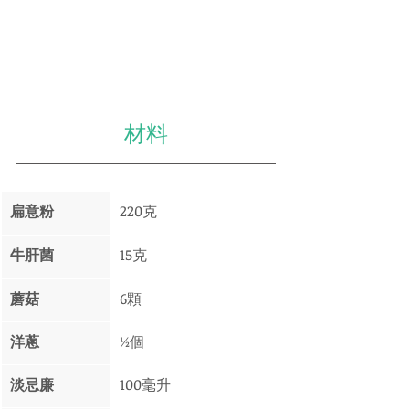
材料
扁意粉
220克
牛肝菌
15克
蘑菇 
6顆
洋蔥
½個
淡忌廉
100毫升