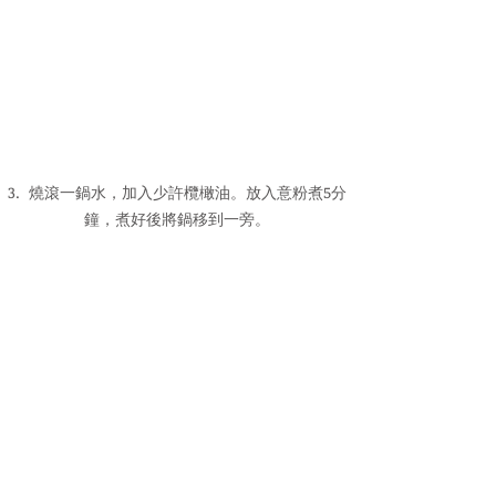
3.  燒滾一鍋水，加入少許欖橄油。放入意粉煮5分
鐘，煮好後將鍋移到一旁。