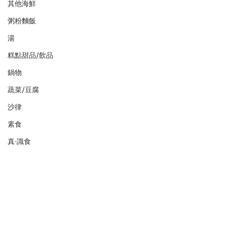
其他海鮮
粥粉麵飯
湯
糕點甜品/飲品
鍋物
蔬菜/豆腐
沙律
素食
真·識食