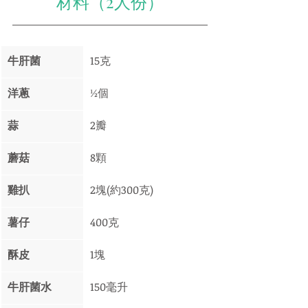
材料（2人份）
牛肝菌
15克
洋蔥
½個
蒜
2瓣
蘑菇
8顆
雞扒
2塊(約300克)
薯仔
400克
酥皮
1塊
牛肝菌水
150毫升