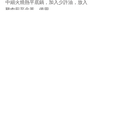
中細火燒熱平底鍋，加入少許油，放入
雞肉煎至金黃，備用。
5.
沿用同一個鍋，加入蒜及洋蔥，略炒。
然後放入薯仔，炒2-3分鐘上色。
6.
加入牛肝菌水、牛奶及淡忌廉，拌勻。
然後加入百里香、蘑菇、浸好的牛肝菌
及雞肉，拌勻，煮滾。滾起後轉細火，
煮12分鐘或至醬汁變濃。
7.
醬汁變濃後加1茶匙鹽及黑椒，拌勻，熄
火備用
。 