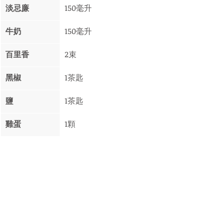
淡忌廉
150毫升
牛奶
150毫升
百里香
2束
黑椒 
1茶匙
鹽
1茶匙
雞蛋 
1顆