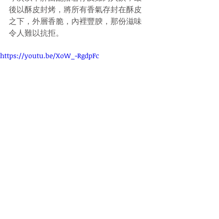
後以酥皮封烤，將所有香氣存封在酥皮
之下，外層香脆，內裡豐腴，那份滋味
令人難以抗拒。
https://youtu.be/XoW_-RgdpFc