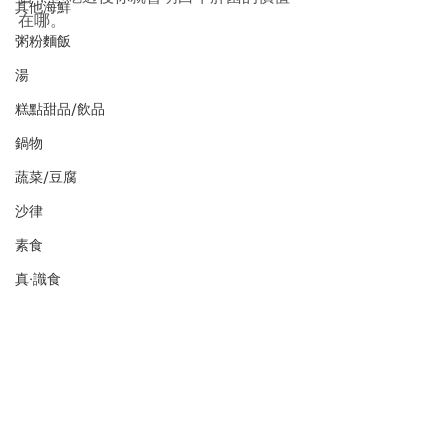
其他海鮮
在哪。
粥粉麵飯
湯
糕點甜品/飲品
鍋物
蔬菜/豆腐
沙律
素食
真·識食