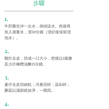
步驟
1.
牛肝菌先沖一次水，倒掉該水。然後再
加入適量水，浸30分鐘（浸好後保留浸
泡水）。
2.
雞扒去皮，切成一口大小，然後以1撮鹽
及少許橄欖油醃15分鐘。
3.
薯仔去皮切細粒；洋蔥切碎；蒜剁碎；
蘑菇以濕廚紙抹淨，一開四。
4.