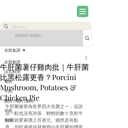
文章
註冊
全部食譜
全部食譜
牛肝菌薯仔雞肉批｜牛肝菌
法式料理
比黑松露更香？Porcini
豬肉
Mushroom, Potatoes &
牛肉
Chicken Pie
雞肉 /鴨肉 /鵝肉
牛肝菌被譽為世界四大名菌之一，這說
羊肉
法一點也沒有誇張，輕輕的數十克乾牛
肝菌就要索價上百港元。雖然是有點
魚肉
貴，但吃過後你就會明白牛肝菌的價值