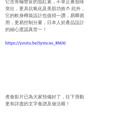
它含有極豐富的茄紅素，不單止番茄味
突出，更具抗氧化及美肌功效🍅 此外，
它的軟身樽裝設計也值得一讚，易唧易
用，更易控制分量，日本人於產品設計
的細心度認真世一！
https://youtu.be/5ymcas_RNO0
煮食影片已為大家預備好了，往下滑動
更有詳盡的文字食譜及做法喔！