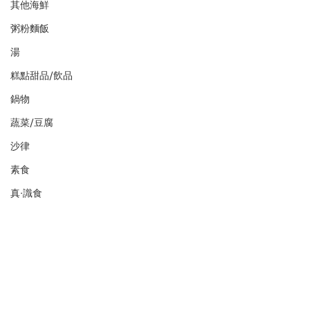
其他海鮮
粥粉麵飯
湯
糕點甜品/飲品
鍋物
蔬菜/豆腐
沙律
素食
真·識食