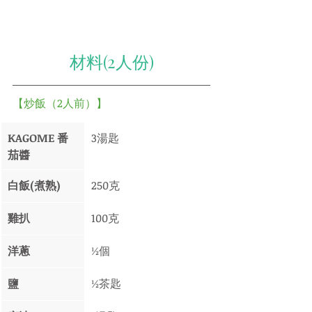
材料(2人份)
【炒飯（2人前）】
KAGOME 番
3湯匙
茄醬
白飯(煮熟)   
250克
雞扒
100克
洋蔥
½個
鹽
½茶匙