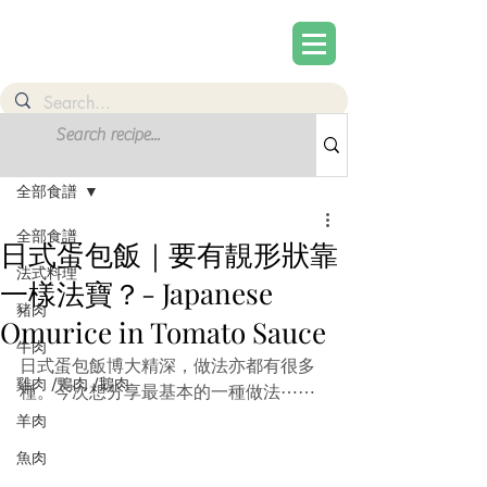
文章
註冊
全部食譜
全部食譜
日式蛋包飯｜要有靚形狀靠
法式料理
一樣法寶？- Japanese
豬肉
Omurice in Tomato Sauce
牛肉
日式蛋包飯博大精深，做法亦都有很多
雞肉 /鴨肉 /鵝肉
種。今次想分享最基本的一種做法⋯⋯
羊肉
魚肉