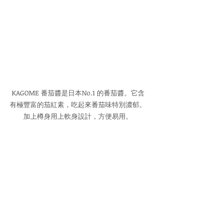
KAGOME 番茄醬是日本No.1 的番茄醬。它含
有極豐富的茄紅素，吃起來番茄味特別濃郁。
加上樽身用上軟身設計，方便易用。