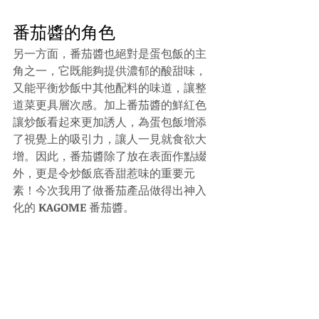
番茄醬的角色
另一方面，番茄醬也絕對是蛋包飯的主
角之一，它既能夠提供濃郁的酸甜味，
又能平衡炒飯中其他配料的味道，讓整
道菜更具層次感。加上番茄醬的鮮紅色
讓炒飯看起來更加誘人，為蛋包飯增添
了視覺上的吸引力，讓人一見就食欲大
增。因此，番茄醬除了放在表面作點綴
外，更是令炒飯底香甜惹味的重要元
素！今次我用了做番茄產品做得出神入
化的 
KAGOME
 番茄醬。