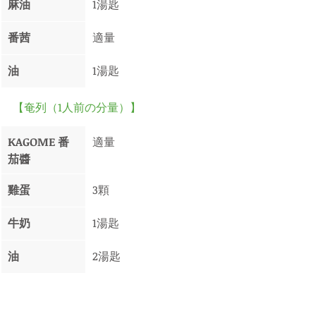
麻油
1湯匙
番茜
適量
油
1湯匙
【奄列（1人前の分量）】
KAGOME 番
適量
茄醬
雞蛋
3顆
牛奶 
1湯匙
油
2湯匙