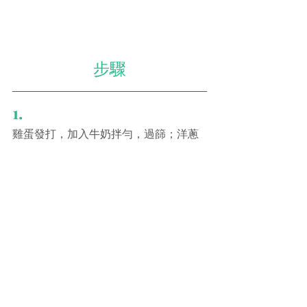
步驟
1.
雞蛋發打，加入牛奶拌勻，過篩；洋蔥
切碎；番茜剁碎；雞扒切成小塊。
2.
雞肉以½茶匙鹽及1湯匙麻油醃10分鐘。
3.
中火燒熱平底鍋，加入1湯匙油，放入雞
肉先煎一會，然後加入洋蔥，炒勻。