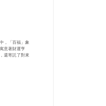
中，「百福」象
寓意著財運亨
，還寄託了對來