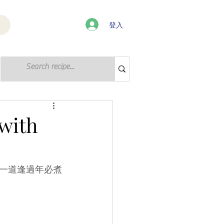
登入
登入 / 註冊
ith
一道逢過年必煮