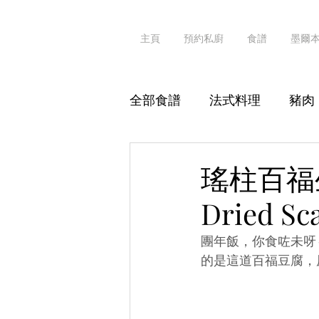
主頁
預約私廚
食譜
墨爾
全部食譜
法式料理
豬肉
其他海鮮
粥粉麵飯
瑤柱百福生
Dried Sc
素食
真·識食
團年飯，你食咗未呀
的是這道百福豆腐，