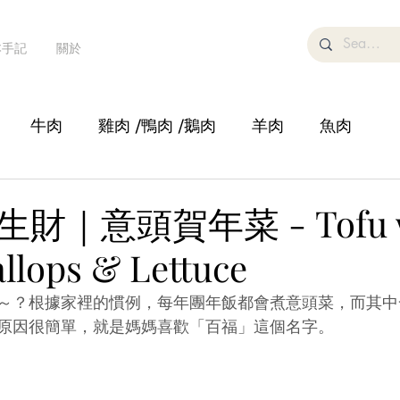
本手記
關於
牛肉
雞肉 /鴨肉 /鵝肉
羊肉
魚肉
湯
糕點甜品/飲品
鍋物
蔬菜/豆腐
沙律
財｜意頭賀年菜 - Tofu w
allops & Lettuce
～？根據家裡的慣例，每年團年飯都會煮意頭菜，而其中
原因很簡單，就是媽媽喜歡「百福」這個名字。