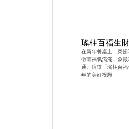
瑤柱百福生
在新年餐桌上，菜餚
徵著福氣滿滿，象徵
通。這道「瑤柱百福
年的美好祝願。