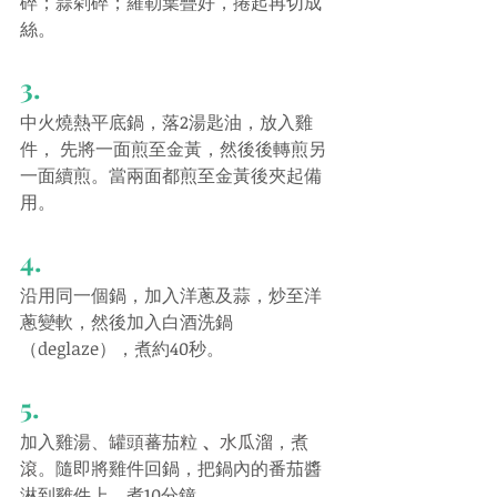
碎；蒜剁碎；羅勒葉疊好，捲起再切成
絲。
3.
中火燒熱平底鍋，落2湯匙油，放入雞
件， 先將一面煎至金黃，然後後轉煎另
一面續煎。當兩面都煎至金黃後夾起備
用。
4.
沿用同一個鍋，加入洋蔥及蒜，炒至洋
蔥變軟，然後加入白酒洗鍋
（deglaze），煮約40秒。
5.
加入雞湯、
罐頭蕃茄粒
 、
水瓜溜，煮
滾
。隨即將雞件回鍋，把鍋內的番茄醬
淋到雞件上，煮10分鐘。