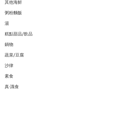
其他海鮮
粥粉麵飯
湯
糕點甜品/飲品
鍋物
蔬菜/豆腐
沙律
素食
真·識食