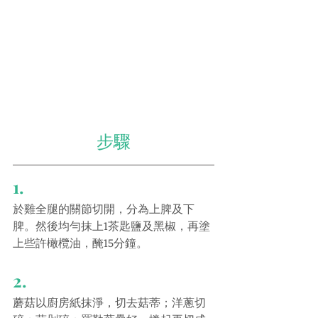
步驟
1.
於雞全腿的關節切開，分為上脾及下
脾。然後均勻抹上1茶匙鹽及黑椒，再塗
上些許橄欖油，醃15分鐘。
2.
蘑菇以廚房紙抹淨，切去菇蒂；洋蔥切