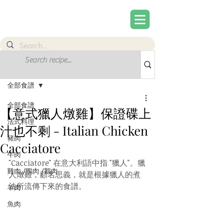
文章
註冊
全部食譜
全部食譜
【意式獵人燉雞】保證碟上
法式料理
汁也不剩 - Italian Chicken
豬肉
Cacciatore
牛肉
"Cacciatore" 在意大利語中指 "獵人"。獵
雞肉 /鴨肉 /鵝肉
人燉雞，顧名思義，就是根據獵人的煮
法所流傳下來的食譜。
羊肉
魚肉