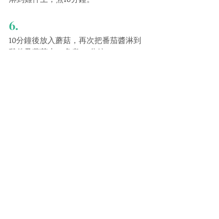
6.
10分鐘後放入蘑菇，再次把番茄醬淋到
雞件及蘑菇上，多煮7-8分鐘。
7.
最後以少許鹽調味，及撒上羅勒絲即可
享用！配點麵包或意粉吃，滋味無窮！