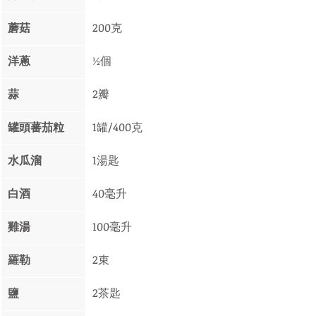
蘑菇
200克
洋蔥 
½個
蒜 
2瓣
罐頭蕃茄粒 
1罐/400克
水瓜溜 
1湯匙
白酒
40毫升
雞湯
100毫升
羅勒
2束
鹽
2茶匙