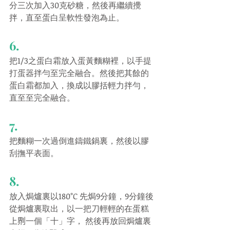
分三次加入30克砂糖，然後再繼續攪
拌，直至蛋白呈軟性發泡為止。
6.
把1/3之蛋白霜放入蛋黃麵糊裡，以手提
打蛋器拌勻至完全融合。然後把其餘的
蛋白霜都加入，換成以膠括輕力拌勻，
直至至完全融合。
7.
把麵糊一次過倒進鑄鐵鍋裏，然後以膠
刮撫平表面。
8.
放入焗爐裏以180°C 先焗9分鐘，9分鐘後
從焗爐裏取出，以一把刀輕輕的在蛋糕
上𠝹一個「十」字， 然後再放回焗爐裏