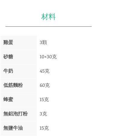
材料
雞蛋
3顆
砂糖
10+30克
牛奶 
45克
低筋麵粉
60克
蜂蜜
15克
無鋁泡打粉 
3克 
無鹽牛油
15克